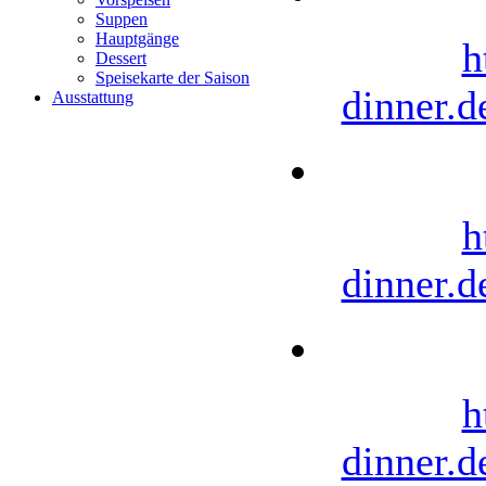
Suppen
Hauptgänge
h
Dessert
Speisekarte der Saison
dinner.d
Ausstattung
h
dinner.d
h
dinner.d